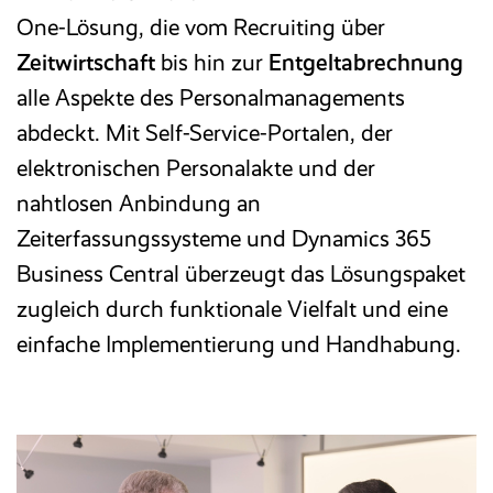
One-Lösung, die vom Recruiting über
E-Rechnung
Zeitwirtschaft
bis hin zur
Entgeltabrechnung
alle Aspekte des Personalmanagements
Faktura
abdeckt. Mit Self-Service-Portalen, der
elektronischen Personalakte und der
Excel-basiertes Reporting
nahtlosen Anbindung an
Zeiterfassungssysteme und Dynamics 365
Archivierung/Workflow
Business Central überzeugt das Lösungspaket
zugleich durch funktionale Vielf
alt und eine
E-Bilanz
einfache Implementierung und Handhabung.