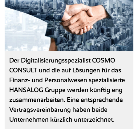
Referenzen
Entgeltabrechnung
HANSALOG MEGA
Seminare und Schulungen
Reisekosten­abrechnung
Entgeltanalyse
NEU
Karriere
Baulohn
Messen
BPS Heuer­abrechnung
Magazin
Ticketsystem
Reisekostenabrechnung
Partner
Downloads & Links
Zeitwirtschaft
Der Digitalisierungsspezialist COSMO
Wissensdatenbank/FAQ
CONSULT und die auf Lösungen für das
KI-Assistent
Finanz- und Personalwesen spezialisierte
Glossar
HANSALOG Gruppe werden künftig eng
zusammenarbeiten. Eine entsprechende
ON PREMISE
(LN UI)
Vertragsvereinbarung haben beide
Recruiting
Unternehmen kürzlich unterzeichnet.
Personal­management