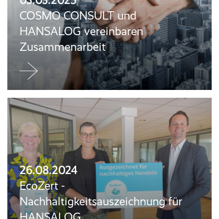
COSMO CONSULT und
HANSALOG vereinbaren
Zusammenarbeit
Jetzt
weiterlesen
26.08.2024
EcoZert -
Nachhaltigkeitsauszeichnung für
HANSALOG