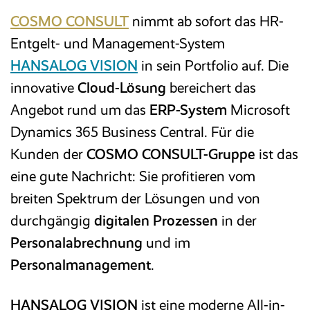
COSMO CONSULT
nimmt ab sofort das HR-
Reisekosten­abrechnung
Entgelt- und Management-System
HANSALOG VISION
in sein Portfolio auf. Die
Zeitwirtschaft
innovative
Cloud-Lösung
bereichert das
Angebot rund um das
ERP-System
Microsoft
Entgelt­abrechnung
Dynamics 365 Business Central. Für die
Kunden der
COSMO CONSULT-Gruppe
ist das
Mitarbeiter­portal
eine gute Nachricht: Sie profitieren vom
breiten Spektrum der Lösungen und von
Finanzbuchhaltung
durchgängig
digitalen Prozessen
in der
Personalabrechnung
und im
Kostenrechnung
Personalmanagement
.
Anlagenbuchhaltung
HANSALOG VISION
ist eine moderne All-in-