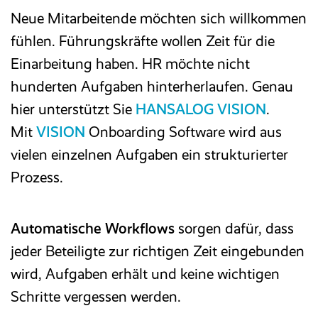
Neue Mitarbeitende möchten sich willkommen
Reisekosten­abrechnung
fühlen. Führungskräfte wollen Zeit für die
Einarbeitung haben. HR möchte nicht
Zeitwirtschaft
hunderten Aufgaben hinterherlaufen. Genau
hier unterstützt Sie
HANSALOG
VISION
.
Entgelt­abrechnung
Mit
VISION
Onboarding Software wird aus
vielen einzelnen Aufgaben ein strukturierter
Mitarbeiter­portal
Prozess.
Finanzbuchhaltung
Automatische Workflows
sorgen dafür, dass
jeder Beteiligte zur richtigen Zeit eingebunden
Kostenrechnung
wird, Aufgaben erhält und keine wichtigen
Schritte vergessen werden.
Anlagenbuchhaltung