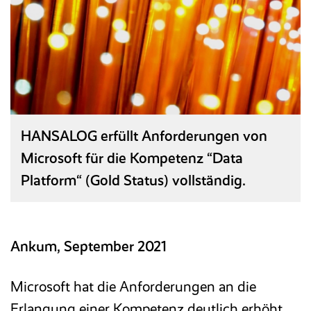
Referenzen
Entgeltabrechnung
HANSALOG MEGA
Seminare und Schulungen
Reisekosten­abrechnung
Entgeltanalyse
NEU
Karriere
Baulohn
Messen
BPS Heuer­abrechnung
Magazin
Ticketsystem
Reisekostenabrechnung
Partner
Downloads & Links
Zeitwirtschaft
HANSALOG erfüllt Anforderungen von
Wissensdatenbank/FAQ
Microsoft für die Kompetenz “Data
KI-Assistent
Platform“ (Gold Status) vollständig.
Glossar
ON PREMISE
(LN UI)
Ankum, September 2021
Recruiting
Microsoft hat die Anforderungen an die
Personal­management
Erlangung einer Kompetenz deutlich erhöht,