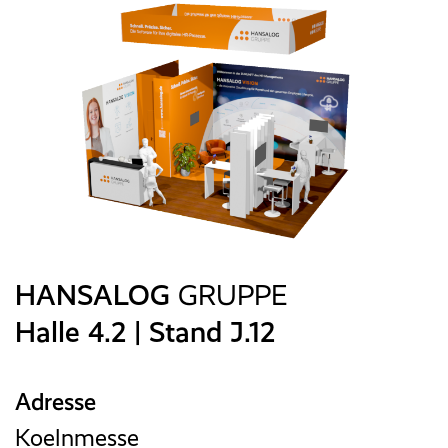
E-Rechnung
Faktura
Excel-basiertes Reporting
Archivierung/Workflow
E-Bilanz
HANSALOG
GRUPPE
Halle 4.2 | Stand J.12
Adresse
Koelnmesse