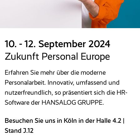
Referenzen
Entgeltabrechnung
HANSALOG MEGA
Seminare und Schulungen
Reisekosten­abrechnung
Entgeltanalyse
NEU
Karriere
Baulohn
Messen
BPS Heuer­abrechnung
Magazin
Ticketsystem
Reisekostenabrechnung
10. - 12. September 2024
Partner
Downloads & Links
Zukunft Personal Europe
Zeitwirtschaft
Wissensdatenbank/FAQ
Erfahren Sie mehr über die moderne
KI-Assistent
Personalarbeit. Innovativ, umfassend und
Glossar
nutzerfreundlich, so präsentiert sich die HR-
Software der HANSALOG GRUPPE.
ON PREMISE
(LN UI)
Recruiting
Besuchen Sie uns in Köln in der Halle 4.2 |
Stand J.12
Personal­management