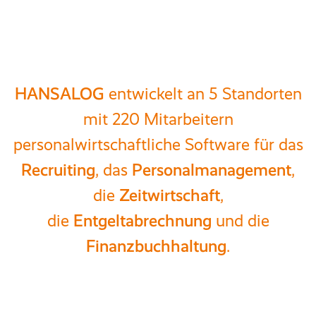
Reisekosten­abrechnung
Zeitwirtschaft
HANSALOG
entwickelt an 5 Standorten
mit 220 Mitarbeitern
Entgelt­abrechnung
personalwirtschaftliche Software für das
Mitarbeiter­portal
Recruiting
, das
Personalmanagement
,
die
Zeitwirtschaft
,
die
Entgeltabrechnung
und die
Finanzbuchhaltung
Finanzbuchhaltung
.
Kostenrechnung
Anlagenbuchhaltung